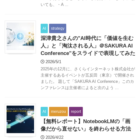
いても、・A ...
AI
strategy
深津貴之さんの"AI時代に「価値を生む
人」と「淘汰される人」＠SAKURA AI
Conference"をスライドで表現してみた
2026/5/1
2025年の12月に、さくらインターネット株式会社が
主催するあるイベントが五反田（東京）で開催され
ました。 題して「SAKURA AI Conference」このカ
ンファレンスは主催者によると次のよう ...
AI
meruzou
report
【無料レポート】NotebookLMの「画
像だから直せない」を終わらせる方法
2026/4/22