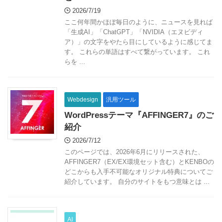
2026/7/19
ここ何年間かほぼ毎日のように、ニュースを見れば
「生成AI」「ChatGPT」「NVIDIA（エヌビディ
ア）」の文字をやたら目にしているように感じてま
す。 これらの単語はすべて繋がっています。 これ
らを ...
Webdesign
汎用ツール
WordPressテーマ『AFFINGER7』のご
紹介
2026/7/12
このページでは、2026年6月にリリースされた、
AFFINGER7（EX/EX環境セット含む）とKENBOの
どこからも入手不可能なオリジナル特典についてご
紹介しています。 自分のサイトをもつ意味とは ...
AI