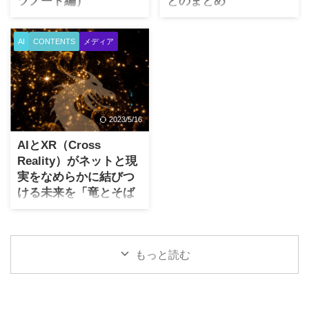
ツノート編）
とのまとめ
た。 『SEOで稼ぐ』ことを生
合に遭遇しました。 その時の
業にされている方は特に注意
まぁ、この記事は自信をもっ
2024年2月から、Gmailアカウ
解決方法は『解決策３』で、
が必要です。いやいやそんな
て書いてるわけではないもの
ントへのメール送信者に対し
これで完全に復帰しました。
AI
CONTENTS
メディア
兆候は無い、今でも儲かって
の現実に「あなや！」とトラ
て新しいガイドラインが適用
原因は推測ですが、
いるから、という御仁もいら
ブルに遭遇し、その後なんと
されます。この場合のガイド
Windows11のアップデート
っしゃるでしょうけど例えば
か解決に至った話を備忘録の
ライン＝ルールと呼ぶのが適
（どのアップデートかは不
普通の物販アフィリエイ ...
意味で残すことにしました。
切かと。 ルールを守らないと
明）時に、指紋認証デバイス
自信がないと言っている意味
Gmailアカウントへメールが著
ドライバーが何らかの理由で
2023/5/16
は、技術的な理由が判明しな
しく届かなくなると考えるべ
OS（Windows11）とミスマッ
いものの参考になる情報を探
きでしょう。 私のメルマガ読
チしたのではないか ...
AIとXR（Cross
しまくって藁をもすがる気持
者様からも、「メルマガ書い
Reality）がネットと現
ちで試したらあっけなく解決
てるんだったら、このことに
実をなめらかに結びつ
できた、ただなぜ解決できた
ついても書け！」とのご要望
ける未来を「竜とそば
のかがわからない。。。 とい
（お叱り）を多々いただいて
かすの姫」で感じた話
ったような話だからです。私
おり、私なりに整理してみま
と同様な環境で、同様な問題
した。 このページでは、技術
この記事は、いわば最近観た
が起こったときに解決法にな
的な内容ではなく新ガイドラ
映画のレビューになります。
れば幸いです。 スマホからSD
インに沿ってじゃぁ一体何を
もっと読む
最近といっても、現在上映中
カードへPC経由でファイルコ
どうすればよいのか？につい
のものではなく、2021年のア
ピー中に・・・ もともと何を
て専門家ではない一般 ...
ニメ映画で、細田守監督によ
しよ ...
る「竜とそばかすの姫」を