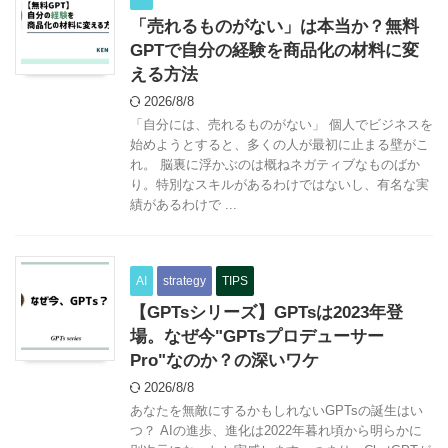
「売れるものがない」は本当か？無料
GPTで自分の経験を商品化の材料に変
える方法
2026/8/8
「自分には、売れるものがない」 個人でビジネスを
始めようとすると、多くの人が最初に止まる壁がこ
れ。 脳裏に浮かぶのは概ねネガティブなものばか
り。特別なスキルがあるわけではないし、有名な実
績があるわけで ...
AI
strategy
TIPS
【GPTsシリーズ】GPTsは2023年登
場。なぜ今"GPTsプロデューサー
Pro"なのか？の深いワケ
2026/8/8
あなたを無敵にするかもしれないGPTsの誕生はい
つ？ AIの進歩、進化は2022年暮れ頃から明らかに