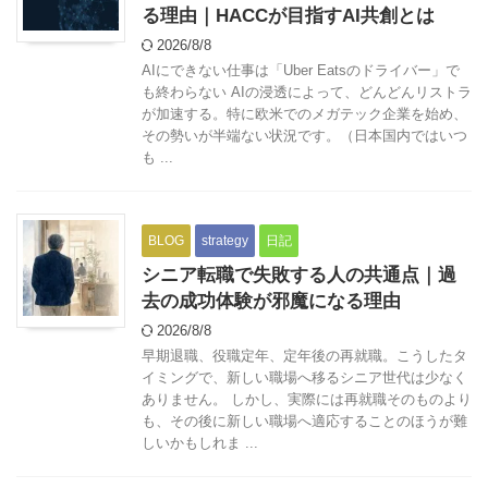
る理由｜HACCが目指すAI共創とは
2026/8/8
AIにできない仕事は「Uber Eatsのドライバー」で
も終わらない AIの浸透によって、どんどんリストラ
が加速する。特に欧米でのメガテック企業を始め、
その勢いが半端ない状況です。（日本国内ではいつ
も ...
BLOG
strategy
日記
シニア転職で失敗する人の共通点｜過
去の成功体験が邪魔になる理由
2026/8/8
早期退職、役職定年、定年後の再就職。こうしたタ
イミングで、新しい職場へ移るシニア世代は少なく
ありません。 しかし、実際には再就職そのものより
も、その後に新しい職場へ適応することのほうが難
しいかもしれま ...