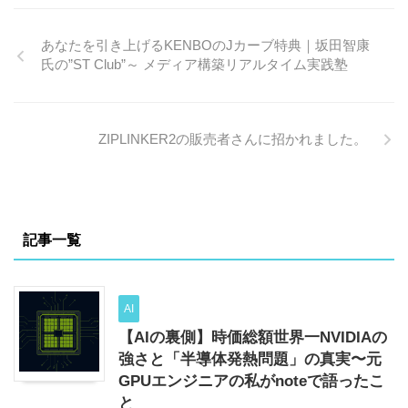
Amazon Prime Videoで初めて
観たという意味です。 せっか
あなたを引き上げるKENBOのJカーブ特典｜坂田智康
くなので、ちょっと風変わり
氏の”ST Club”～ メディア構築リアルタイム実践塾
なテクノロジー視点を入れて
レビューしました。 2023年か
ら、ChatGPTの公開を契機に
爆発的な生成AIブームとも呼
ZIPLINKER2の販売者さんに招かれました。
ぶべき現象が生まれていま
す。 今まで「AI」についてそ
の単語自体は知っていても、
「ふ～ん」以上には関心の無
かった人にも浸透するように
な ...
記事一覧
AI
【AIの裏側】時価総額世界一NVIDIAの
強さと「半導体発熱問題」の真実〜元
GPUエンジニアの私がnoteで語ったこ
と