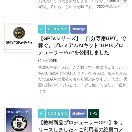
別次元になったと実感します。つまり、ChatGPTが
爆誕してから、という意味です。 2022年暮れの ...
AI
CONTENTS
strategy
【GPTsシリーズ】「自分専用GPT」で
稼ぐ。プレミアムAIキット"GPTsプロ
デューサーPro"を公開しました
2026/8/8
生成AIを使う人は、ここ数年で一気に増えました。
特にChatGPTを試したことがある人は、なんだかん
だで生成AIの元祖でもあり馴染みやすい。 ただ、実
際に話を聞いていると、「少し触ってみた」「便利
そう ...
AI
CONTENTS
strategy
TIPS
【教材商品プロデューサーGPT】をリ
リースしました～ご利用者の絶賛コメ