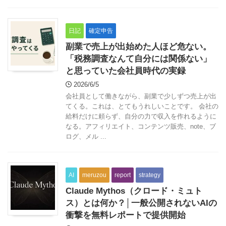
日記
確定申告
副業で売上が出始めた人ほど危ない。
「税務調査なんて自分には関係ない」
と思っていた会社員時代の実録
2026/6/5
会社員として働きながら、副業で少しずつ売上が出
てくる。これは、とてもうれしいことです。 会社の
給料だけに頼らず、自分の力で収入を作れるように
なる。アフィリエイト、コンテンツ販売、note、ブ
ログ、メル ...
AI
meruzou
report
strategy
Claude Mythos（クロード・ミュト
ス）とは何か？│一般公開されないAIの
衝撃を無料レポートで提供開始