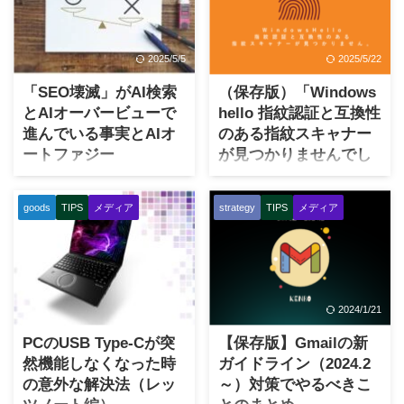
2025/5/5
2025/5/22
「SEO壊滅」がAI検索
（保存版）「Windows
とAIオーバービューで
hello 指紋認証と互換性
進んでいる事実とAIオ
のある指紋スキャナー
ートファジー
が見つかりませんでし
た」指紋認証トラブル
AIがまったく不人気だった
解決方法：レッツノー
2010年代初頭から開発業務に
goods
TIPS
メディア
strategy
TIPS
メディア
ト編
長年関わっていると、逆に中
にいるがゆえにテクノロジー
追記（2025.5.22) ここのとこ
がもたらす世の中の大きな変
ろ当ページが急激にアクセス
化に反応が鈍くなってしまう
増加しております。おそらく
ことに気づきます。 ごく最
この時期に、Windows機で
2024/11/15
2024/1/21
近、英フィナンシャル・タイ
「指紋認証が使えなくなっ
ムズの記事、国内メディアで
た」という障害が多発してい
PCのUSB Type-Cが突
【保存版】Gmailの新
あるNewsPicksにてほぼ同時
るのではないかと想像してい
然機能しなくなった時
ガイドライン（2024.2
にAIがSEOの終焉に関わって
ます。実は私も5月に再び指紋
の意外な解決法（レッ
～）対策でやるべきこ
いる事実を見て大変驚きまし
認証機能が消えてしまう不具