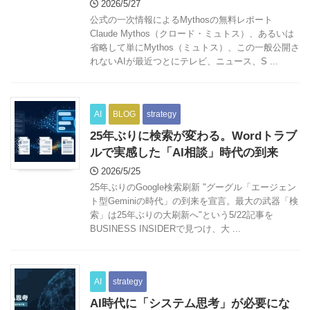
2026/5/27
公式の一次情報によるMythosの無料レポート
Claude Mythos（クロード・ミュトス）、あるいは
省略して単にMythos（ミュトス）、この一般公開さ
れないAIが最近つとにテレビ、ニュース、S ...
AI
BLOG
strategy
25年ぶりに検索が変わる。Wordトラブ
ルで実感した「AI相談」時代の到来
2026/5/25
25年ぶりのGoogle検索刷新 "グーグル「エージェン
ト型Geminiの時代」の到来を宣言。最大の武器「検
索」は25年ぶりの大刷新へ"という5/22記事を
BUSINESS INSIDERで見つけ、大 ...
AI
strategy
AI時代に「システム思考」が必要にな