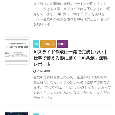
立て続けにAI関連の無料レポートを公開してまし
て、これは第３弾。当ブログでは以下のようにご紹
介しています。 第1弾→ AIは「1分」を測れな
い？～生成AIの意外な限界とAI時代の正しい使い方
を無料レポ ...
AI
meruzou
report
AIスライド作成は一発で完成しない｜
仕事で使える形に磨く「AI共創」無料
レポート
2026/8/8
生成AIで資料を作るのって、正直かなり便利です。
見た目だけなら、それっぽいものは結構すぐ出てき
ます。 でもですね。「お、いい感じかも」と思って
見返すと、なんだか浅い。なんだか弱い。なんだか
伝わりにくい ...