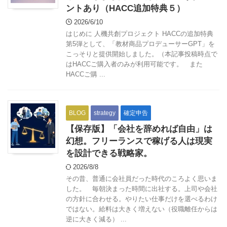
ントあり（HACC追加特典５）
2026/6/10
はじめに 人機共創プロジェクト HACCの追加特典
第5弾として、「教材商品プロデューサーGPT」を
こっそりと提供開始しました。（本記事投稿時点で
はHACCご購入者のみが利用可能です。 また
HACCご購 ...
BLOG
strategy
確定申告
【保存版】「会社を辞めれば自由」は
幻想。フリーランスで稼げる人は現実
を設計できる戦略家。
2026/8/8
その昔、普通に会社員だった時代のころよく思いま
した。 毎朝決まった時間に出社する。上司や会社
の方針に合わせる。やりたい仕事だけを選べるわけ
ではない。給料は大きく増えない（役職離任からは
逆に大きく減る） ...