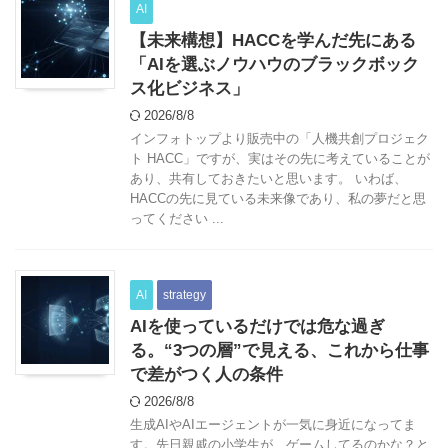
AI
【未来構想】HACCを学んだ先にある
「AIを選ぶノウハウのブラックボック
ス化ビジネス」
2026/8/8
インフォトップより販売中の「人機共創プロジェク
ト HACC」ですが、実はその先に考えていることが
あり、共有しておきたいと思います。 いわば、
HACCの先に見ている未来像であり、私の夢だと思
ってください ...
AI
strategy
AIを使っているだけでは危な過ぎ
る。“3つの層”で見える、これから仕事
で差がつく人の条件
2026/8/8
生成AIやAIエージェントが一気に身近になってま
す。先日親戚の小学生が、ゲームしてるのかな？と