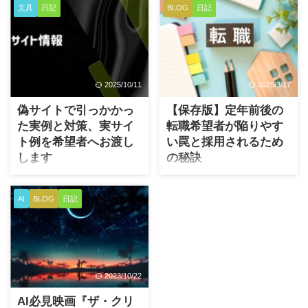
会社員として働きながら、副
文具
日記
BLOG
日記
グで、新しい職場へ移るシニ
業で少しずつ売上が出てく
ア世代は少なくありません。
る。これは、とてもうれしい
しかし、実際には再就職その
ことです。 会社の給料だけに
ものよりも、その後に新しい
頼らず、自分の力で収入を作
職場へ適応することのほうが
れるようになる。アフィリエ
2025/10/11
2025/3/17
難しいかもしれません。 特
イト、コンテンツ販売、note、
に、大企業や中堅企業で長く
ブログ、メルマガ、各種プラ
偽サイトで引っかかっ
【保存版】定年前後の
働いてきた人ほど、新しい環
ットフォーム販売。 最初はま
た実例と対策、実サイ
転職希望者が陥りやす
境とのギャップに戸惑うのを
ったく売れなかったものが、
ト例を希望者へお渡し
い罠と採用されるため
たくさん見てきました。 最
少しずつ反応を得るようにな
します
の秘訣
近、幻冬舎ゴールドオンライ
ると、ようやく自分の道が見
ン記事で、年収1,200万円の元
えてきたような気持ちになり
この記事ですが、人の物欲に
長くお付き合いいただいてい
営業本部長が、役職定年や早
ます。 私自身もそうでした。
つけこんだ偽サイト（詐欺サ
る私のメルマガ読者様の平均
AI
BLOG
日記
期退職後に居場所を失い、孤
元々は10年以上前の出来事で
イト）についてお話していま
年齢層も高くなり、50代～60
独な日々を送るようになった
すが、今年になって世話にな
す。あえてこの話題を『今す
代の方が多くなるにつれて、
という話が出ていました。 お
ってる税理士と会話し、当時
ぐ』お話する理由が出てきた
再就職に向けたご相談を時々
そらくシニア世代では同じよ
にまとめた資料をいくつか修
からです。 実はnote記事にて
受けております。 なぜ再就職
うな経 ...
正しレビューしてもらったと
以下を投稿したとこ
相談なのかというと、メルマ
こ ...
2023/10/22
ろ・・・"KNOX FLUCT～エモ
ガ内で私が今やっている仕事
い瞬間と未来を刻んでくれた3
のうち『採用面接官』という
AI必見映画『ザ・クリ
年使用後のシステム手帳レビ
役割のことをたまにお話して