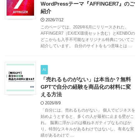
WordPressテーマ『AFFINGER7』のご
紹介
2026/7/12
このページでは、2026年6月にリリースされた、
AFFINGER7（EX/EX環境セット含む）とKENBOの
どこからも入手不可能なオリジナル特典についてご
紹介しています。 自分のサイトをもつ意味とは ...
AI
「売れるものがない」は本当か？無料
GPTで自分の経験を商品化の材料に変
える方法
2026/8/9
「自分には、売れるものがない」 個人でビジネスを
始めようとすると、多くの人が最初に止まる壁がこ
れ。 脳裏に浮かぶのは概ねネガティブなものばか
り。特別なスキルがあるわけではないし、有名な実
績があるわけで ...