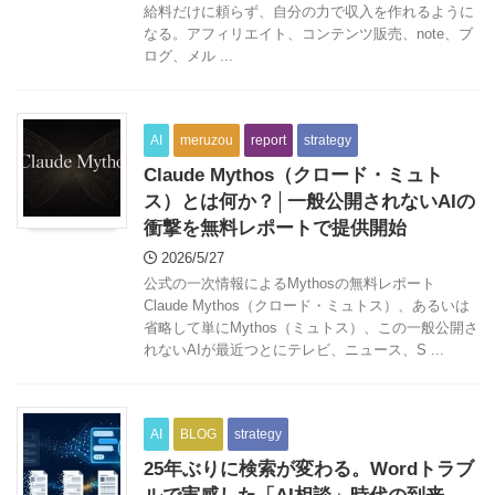
給料だけに頼らず、自分の力で収入を作れるように
なる。アフィリエイト、コンテンツ販売、note、ブ
ログ、メル ...
AI
meruzou
report
strategy
Claude Mythos（クロード・ミュト
ス）とは何か？│一般公開されないAIの
衝撃を無料レポートで提供開始
2026/5/27
公式の一次情報によるMythosの無料レポート
Claude Mythos（クロード・ミュトス）、あるいは
省略して単にMythos（ミュトス）、この一般公開さ
れないAIが最近つとにテレビ、ニュース、S ...
AI
BLOG
strategy
25年ぶりに検索が変わる。Wordトラブ