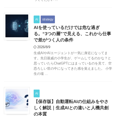
AI
strategy
AIを使っているだけでは危な過ぎ
る。“3つの層”で見える、これから仕事
で差がつく人の条件
2026/8/9
生成AIやAIエージェントが一気に身近になってま
す。先日親戚の小学生が、ゲームしてるのかな？と
思っていたらChatGPTにはまっているのを見て、空
恐ろしい世の中になってきた感を覚えました。 小学
生の場 ...
AI
【保存版】自動運転AIの仕組みをやさ
しく解説｜生成AIとの違いと人機共創
の本質