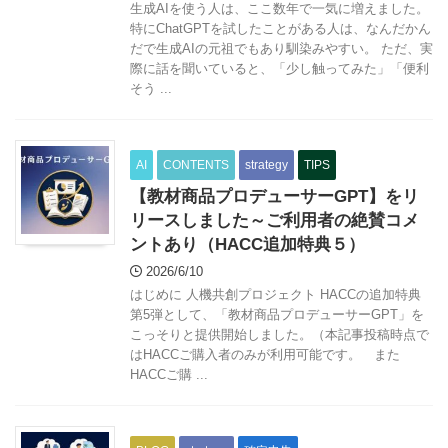
生成AIを使う人は、ここ数年で一気に増えました。
特にChatGPTを試したことがある人は、なんだかん
だで生成AIの元祖でもあり馴染みやすい。 ただ、実
際に話を聞いていると、「少し触ってみた」「便利
そう ...
AI
CONTENTS
strategy
TIPS
【教材商品プロデューサーGPT】をリ
リースしました～ご利用者の絶賛コメ
ントあり（HACC追加特典５）
2026/6/10
はじめに 人機共創プロジェクト HACCの追加特典
第5弾として、「教材商品プロデューサーGPT」を
こっそりと提供開始しました。（本記事投稿時点で
はHACCご購入者のみが利用可能です。 また
HACCご購 ...