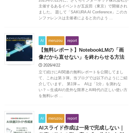
2025年の12月に、さくらインターネット株式会社が
主催するあるイベントが五反田（東京）で開催され
ました。 題して「SAKURA AI Conference」このカ
ンファレンスは主催者によると次のよう ...
AI
meruzou
report
【無料レポート】NotebookLMの「画
像だから直せない」を終わらせる方法
2026/4/22
立て続けにAI関連の無料レポートを公開してまし
て、これは第３弾。当ブログでは以下のようにご紹
介しています。 第1弾→ AIは「1分」を測れな
い？～生成AIの意外な限界とAI時代の正しい使い方
を無料レポ ...
AI
meruzou
report
AIスライド作成は一発で完成しない｜