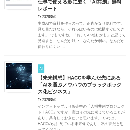
仕事で使える形に磨く「AI共創」無料
レポート
2026/8/9
生成AIで資料を作るのって、正直かなり便利です。
見た目だけなら、それっぽいものは結構すぐ出てき
ます。 でもですね。「お、いい感じかも」と思って
見返すと、なんだか浅い。なんだか弱い。なんだか
伝わりにくい ...
AI
【未来構想】HACCを学んだ先にある
「AIを選ぶノウハウのブラックボック
ス化ビジネス」
2026/8/9
インフォトップより販売中の「人機共創プロジェク
ト HACC」ですが、実はその先に考えていることが
あり、共有しておきたいと思います。 いわば、
HACCの先に見ている未来像であり、私の夢だと思
ってください ...