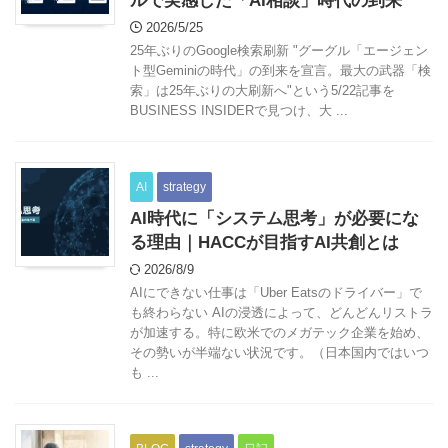
ルで実感した「AI相談」時代の到来
2026/5/25
25年ぶりのGoogle検索刷新 "グーグル「エージェン
ト型Geminiの時代」の到来を宣言。最大の武器「検
索」は25年ぶりの大刷新へ"という5/22記事を
BUSINESS INSIDERで見つけ、大 ...
AI
strategy
AI時代に「システム思考」が必要にな
る理由｜HACCが目指すAI共創とは
2026/8/9
AIにできない仕事は「Uber Eatsのドライバー」で
も終わらない AIの浸透によって、どんどんリストラ
が加速する。特に欧米でのメガテック企業を始め、
その勢いが半端ない状況です。（日本国内ではいつ
も ...