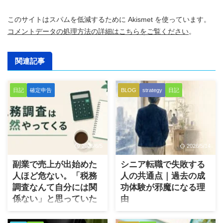
このサイトはスパムを低減するために Akismet を使っています。
コメントデータの処理方法の詳細はこちらをご覧ください
。
関連記事
日記
確定申告
BLOG
strategy
日記
2026/6/5
2026/5/14
副業で売上が出始めた
シニア転職で失敗する
人ほど危ない。「税務
人の共通点｜過去の成
調査なんて自分には関
功体験が邪魔になる理
係ない」と思っていた
由
会社員時代の実録
早期退職、役職定年、定年後
の再就職。こうしたタイミン