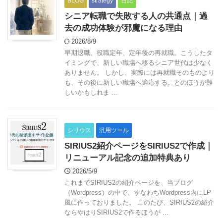
BLOG
strategy
日記
シニア転職で失敗する人の共通点｜過
去の成功体験が邪魔になる理由
2026/8/9
早期退職、役職定年、定年後の再就職。こうしたタ
イミングで、新しい職場へ移るシニア世代は少なく
ありません。 しかし、実際には再就職そのものより
も、その後に新しい職場へ適応することのほうが難
しいかもしれま ...
シリウス
汎用ツール
SIRIUS2紹介ページをSIRIUS2で作成｜
リニューアル記念の追加特典あり
2026/5/9
これまでSIRIUS2の紹介ページを、当ブログ
（Wordpress）の中で、すなわちWordpress内にLP
風に作っておりました。 このたび、SIRIUS2の紹介
ならやはりSIRIUS2で作るほうが ...