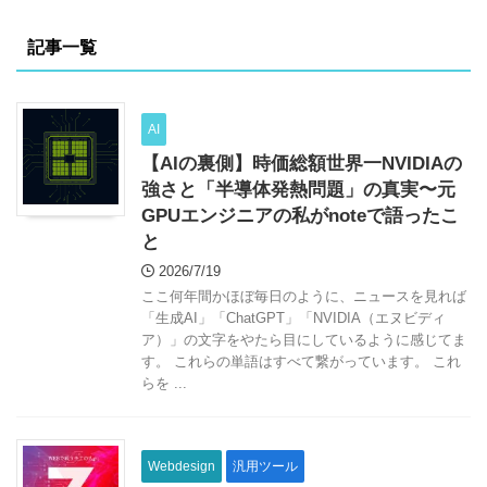
映画でしたので、何か書かざ
るを得ない思いで ...
記事一覧
AI
【AIの裏側】時価総額世界一NVIDIAの
強さと「半導体発熱問題」の真実〜元
GPUエンジニアの私がnoteで語ったこ
と
2026/7/19
ここ何年間かほぼ毎日のように、ニュースを見れば
「生成AI」「ChatGPT」「NVIDIA（エヌビディ
ア）」の文字をやたら目にしているように感じてま
す。 これらの単語はすべて繋がっています。 これ
らを ...
Webdesign
汎用ツール