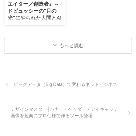
エイター／創造者』～
ュー" この記事で同じKNOX社
いることがきっかけです。 私
ドビュッシーの"月の
のフラグシップモデル第一弾
はもともとがエンジニアで、
光"にやられた人間とAI
であるAUTHEN（オーセン）
今も某企業で自動車やAIを中
の共生と愛！
もご紹介しました。私が所有
心としたシステム開発にどっ
しているのはFLUCT（フラク
ぷり関わりつつ、他の会社で
日々AIをテーマに置いた開発
ト）と呼ばれるフラグシップ
は人事担当者とともに採用面
現場にいる私は、AIに絡むSF
第二弾のシステム手帳です。
接官の仕事も対応していま
もっと読む
映画が大好物です。AIについ
ついでに抽選販売でしか手に
す。 副業というより『複業』
て人間が将来も管理できるの
入らないオーセンの ...
であり、ネットでの活動もそ
かどうか、端っこでも携わっ
のひと ...
ている人間としてどうなるの
か確信がもてないせいもある
と思います。 それに元来が映
ビッグデータ（Big Data）で変わるネットビジネス
画好きもあって、どんなに忙
しくても寝込むほどでなけれ
ば、月に最低2回は映画館へ行
く生活をもう30年以上は続け
デザインマスター│バナー・ヘッダー・アイキャッチ
ています。 映画「ザ・クリエ
画像を超楽にプロ仕様で作るツール登場
イター／創造者」は2023年10
月20日（金）に公開され、私
は即日映画館へ走って行きま
した。 私の想像を超えて良い