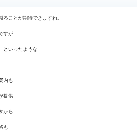
減ることが期待できますね。
ですが
、といったような
案内も
が提供
タから
路も