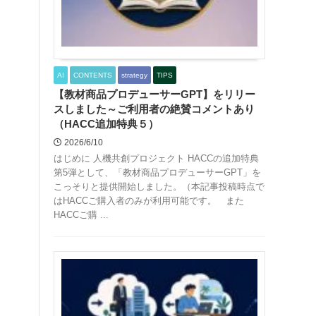
AI
CONTENTS
strategy
TIPS
【教材商品プロデューサーGPT】をリリー
スしました～ご利用者の絶賛コメントあり
（HACC追加特典５）
2026/6/10
はじめに 人機共創プロジェクト HACCの追加特典
第5弾として、「教材商品プロデューサーGPT」を
こっそりと提供開始しました。（本記事投稿時点で
はHACCご購入者のみが利用可能です。 また
HACCご購 ...