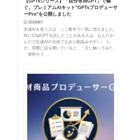
【GPTsシリーズ】「自分専用GPT」で稼
ぐ。プレミアムAIキット"GPTsプロデューサ
ーPro"を公開しました
2026/8/7
生成AIを使う人は、ここ数年で一気に増えました。
特にChatGPTを試したことがある人は、なんだか
んだで生成AIの元祖でもあり馴染みやすい。 た
だ、実際に話を聞いていると、「少し触ってみた」
「便利そう ...