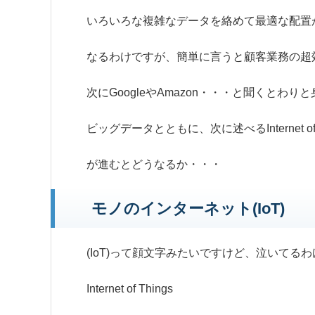
いろいろな複雑なデータを絡めて最適な配置
なるわけですが、簡単に言うと顧客業務の超
次にGoogleやAmazon・・・と聞くとわ
ビッグデータとともに、次に述べるInternet of Th
が進むとどうなるか・・・
モノのインターネット(IoT)
(IoT)って顔文字みたいですけど、泣いてる
I
nternet
o
f
T
hings