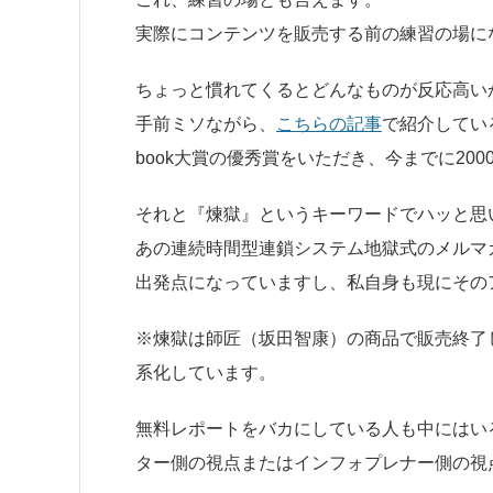
実際にコンテンツを販売する前の練習の場に
ちょっと慣れてくるとどんなものが反応高い
手前ミソながら、
こちらの記事
で紹介してい
book大賞の優秀賞をいただき、今までに20
それと『煉獄』というキーワードでハッと思
あの連続時間型連鎖システム地獄式のメルマ
出発点になっていますし、私自身も現にその
※煉獄は師匠（坂田智康）の商品で販売終了
系化しています。
無料レポートをバカにしている人も中にはい
ター側の視点またはインフォプレナー側の視