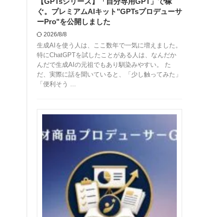
【GPTsシリーズ】「自分専用GPT」で稼
ぐ。プレミアムAIキット"GPTsプロデューサ
ーPro"を公開しました
2026/8/8
生成AIを使う人は、ここ数年で一気に増えました。
特にChatGPTを試したことがある人は、なんだか
んだで生成AIの元祖でもあり馴染みやすい。 た
だ、実際に話を聞いていると、「少し触ってみた」
「便利そう ...