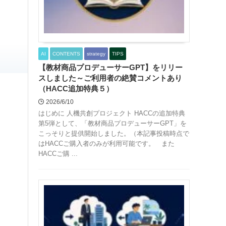
AI
CONTENTS
strategy
TIPS
【教材商品プロデューサーGPT】をリリー
スしました～ご利用者の絶賛コメントあり
（HACC追加特典５）
2026/6/10
はじめに 人機共創プロジェクト HACCの追加特典
第5弾として、「教材商品プロデューサーGPT」を
こっそりと提供開始しました。（本記事投稿時点で
はHACCご購入者のみが利用可能です。 また
HACCご購 ...