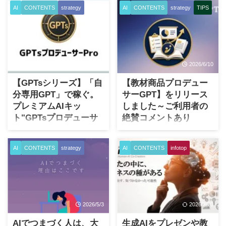
AI
CONTENTS
strategy
AI
CONTENTS
strategy
TIPS
2026/6/24
2026/6/10
【GPTsシリーズ】「自
【教材商品プロデュー
分専用GPT」で稼ぐ。
サーGPT】をリリース
プレミアムAIキッ
しました～ご利用者の
ト"GPTsプロデューサ
絶賛コメントあり
ーPro"を公開しました
（HACC追加特典５）
生成AIを使う人は、ここ数年
はじめに 人機共創プロジェク
AI
CONTENTS
strategy
AI
CONTENTS
infotop
で一気に増えました。特に
ト HACCの追加特典第5弾とし
ChatGPTを試したことがある
て、「教材商品プロデューサ
人は、なんだかんだで生成AI
ーGPT」をこっそりと提供開
の元祖でもあり馴染みやす
始しました。（本記事投稿時
い。 ただ、実際に話を聞いて
点ではHACCご購入者のみが利
2026/5/3
2026/3/20
いると、「少し触ってみた」
用可能です。 またHACCご購
「便利そうなのはわかった」
入者へはメンバーサイトへの
AIでつまづく人は、大
生成AIをプレゼンや教