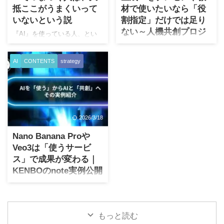
「でも、仕事や副業にどう使
案内を個別に告知済です。）
抵ここがうまくいって
材で使いたいなら「役
えばよいかわからない」とい
こいつは人によって超便利
いないという説
割指定」だけでは足り
うところで止まっている人が
で、且つ超強力な助っ人にな
ない～人機共創プロジ
多い印象があります。 普通の
ると自負しております。思う
『AI』を使っている人、とい
ェクト HACC追加特典
ChatGPTは、たしかに便利で
に、ChatGPTの現時点での集
う括りにおいても・ガンガン
す。文章も作れますし、相談
大成であり、最強のAIモデル
思い通りに使っている・使い
この記事はKENBOの商品
AI
CONTENTS
strategy
にも乗ってくれます。Gemini
を使った機能です。 HACC販
方がイマイチよくわからない
（3/31まで特別先行価格）【人
でもClaudeでもその点はお互
売ページで説明するには長す
とこの間には、さまざまにグ
機共創プロジェクト HACC】
い競争していて、どれがベス
ぎるため、ここで詳細を解説
ラデーションがあるかと思い
に関して、追加特典（すでに
トかは日替わりで違うといっ
いたします。 「教材を作りた
ます。 また使っていない人に
メンバーサイト内で提供開
てよいくらいで ...
いけれど、 ...
おいても、・AIの言うことに
始）に関する内容です。 現時
指示されたくない・使いたい
2026/3/18
点で2つの追加特典を提供開始
けどイマイチわからないと、
しており、ご購入者向けには
Nano Banana Proや
敬遠している人の間にもグラ
メールでの通知をさせていた
Veo3は「使うサービ
デーションがあります。 ここ
だいております。 生成AIを使
ス」で成果が変わる｜
では、AIをそこそこ使ってい
う場合に、個人的に知りたい
KENBOのnote実例公開
ると思っている人でも実はう
ことの検索代わりやお絵かき
まくいかず挫折するケースを
ツールのひとつとしての利用
生成AIの話になると、どうし
考えてみたいと思います。 仕
程度なら以下お読みいただく
ても「どのモデルがすごい
事するとき、頼み事をすると
必要はまったくありません。
か」に目が向きがちです。 も
きの「3ステップ」 これ、けん
会社での資料作成、例えば顧
もっと読む
ちろんそれも大事なのです
すうさんのnote記事で、 ...