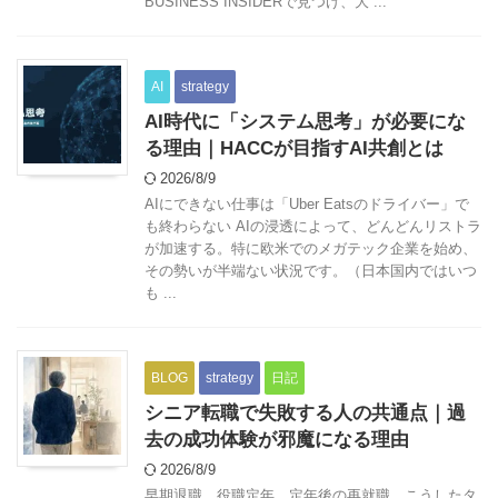
BUSINESS INSIDERで見つけ、大 ...
AI
strategy
AI時代に「システム思考」が必要にな
る理由｜HACCが目指すAI共創とは
2026/8/9
AIにできない仕事は「Uber Eatsのドライバー」で
も終わらない AIの浸透によって、どんどんリストラ
が加速する。特に欧米でのメガテック企業を始め、
その勢いが半端ない状況です。（日本国内ではいつ
も ...
BLOG
strategy
日記
シニア転職で失敗する人の共通点｜過
去の成功体験が邪魔になる理由
2026/8/9
早期退職、役職定年、定年後の再就職。こうしたタ