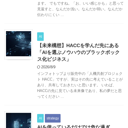
ます。 でもですね。「お、いい感じかも」と思って
見返すと、なんだか浅い。なんだか弱い。なんだか
伝わりにくい ...
AI
【未来構想】HACCを学んだ先にある
「AIを選ぶノウハウのブラックボック
ス化ビジネス」
2026/8/9
インフォトップより販売中の「人機共創プロジェク
ト HACC」ですが、実はその先に考えていることが
あり、共有しておきたいと思います。 いわば、
HACCの先に見ている未来像であり、私の夢だと思
ってください ...
AI
strategy
AIを使っているだけでは危な過ぎ