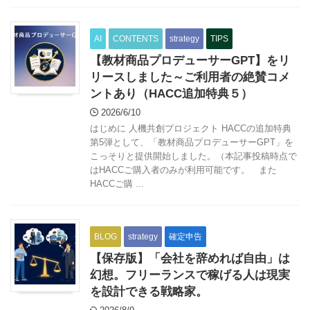
AI
CONTENTS
strategy
TIPS
【教材商品プロデューサーGPT】をリ
リースしました～ご利用者の絶賛コメ
ントあり（HACC追加特典５）
2026/6/10
はじめに 人機共創プロジェクト HACCの追加特典
第5弾として、「教材商品プロデューサーGPT」を
こっそりと提供開始しました。（本記事投稿時点で
はHACCご購入者のみが利用可能です。 また
HACCご購 ...
BLOG
strategy
確定申告
【保存版】「会社を辞めれば自由」は
幻想。フリーランスで稼げる人は現実
を設計できる戦略家。