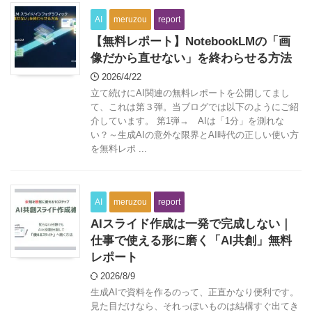
AI
meruzou
report
【無料レポート】NotebookLMの「画
像だから直せない」を終わらせる方法
2026/4/22
立て続けにAI関連の無料レポートを公開してまし
て、これは第３弾。当ブログでは以下のようにご紹
介しています。 第1弾→ AIは「1分」を測れな
い？～生成AIの意外な限界とAI時代の正しい使い方
を無料レポ ...
AI
meruzou
report
AIスライド作成は一発で完成しない｜
仕事で使える形に磨く「AI共創」無料
レポート
2026/8/9
生成AIで資料を作るのって、正直かなり便利です。
見た目だけなら、それっぽいものは結構すぐ出てき