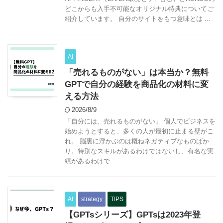
どこからも入手不可能なオリジナル特典についてご
紹介しています。 自分のサイトをもつ意味とは ...
AI
「売れるものがない」は本当か？無料
GPTで自分の経験を商品化の材料に変
える方法
2026/8/9
「自分には、売れるものがない」 個人でビジネスを
始めようとすると、多くの人が最初に止まる壁がこ
れ。 脳裏に浮かぶのは概ねネガティブなものばか
り。特別なスキルがあるわけではないし、有名な実
績があるわけで ...
AI
strategy
TIPS
【GPTsシリーズ】GPTsは2023年登