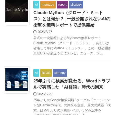
AI
meruzou
report
strategy
Claude Mythos（クロード・ミュト
ス）とは何か？│一般公開されないAIの
衝撃を無料レポートで提供開始
2026/5/27
公式の一次情報によるMythosの無料レポート
Claude Mythos（クロード・ミュトス）、あるいは
省略して単にMythos（ミュトス）、この一般公開さ
れないAIが最近つとにテレビ、ニュース、S ...
AI
BLOG
strategy
25年ぶりに検索が変わる。Wordトラブ
ルで実感した「AI相談」時代の到来
2026/5/25
25年ぶりのGoogle検索刷新 "グーグル「エージェン
ト型Geminiの時代」の到来を宣言。最大の武器「検
索」は25年ぶりの大刷新へ"という5/22記事を