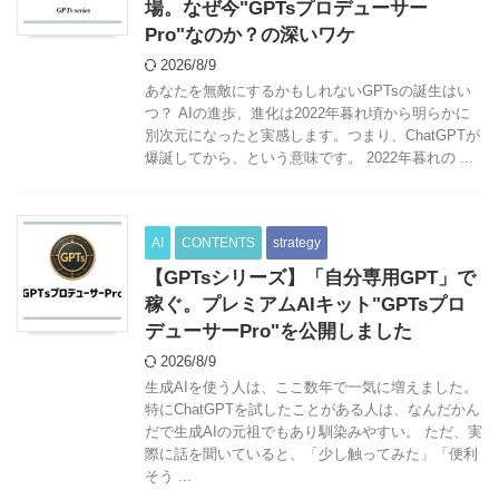
場。なぜ今"GPTsプロデューサー
Pro"なのか？の深いワケ
2026/8/9
あなたを無敵にするかもしれないGPTsの誕生はい
つ？ AIの進歩、進化は2022年暮れ頃から明らかに
別次元になったと実感します。つまり、ChatGPTが
爆誕してから、という意味です。 2022年暮れの ...
AI
CONTENTS
strategy
【GPTsシリーズ】「自分専用GPT」で
稼ぐ。プレミアムAIキット"GPTsプロ
デューサーPro"を公開しました
2026/8/9
生成AIを使う人は、ここ数年で一気に増えました。
特にChatGPTを試したことがある人は、なんだかん
だで生成AIの元祖でもあり馴染みやすい。 ただ、実
際に話を聞いていると、「少し触ってみた」「便利
そう ...