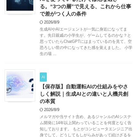
る。“3つの層”で見える、これから仕事
で差がつく人の条件
2026/8/9
生成AIやAIエージェントが一気に身近になってま
す。先日親戚の小学生が、ゲームしてるのかな？と
思っていたらChatGPTにはまっているのを見て、空
恐ろしい世の中になってきた感を覚えました。 小学
生の場 ...
AI
【保存版】自動運転AIの仕組みをやさ
しく解説｜生成AIとの違いと人機共創
の本質
2026/8/9
メルマガや当サイト含め、あるジャンルのAIシステ
ム開発に14年以上関わっていることを何度となく告
知しております。 もとがコンピュータエンジニア出
身でして、どうしてもしがらみがあって続けざるを