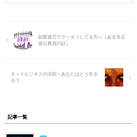
客向け企画書、提案書、報告
が、実際に仕事や発信で使う
書とか、学校など教育機関で
なら、それ以上に大事なのは
の教材作成作り、あるいは ...
「どのサービスで使うか」だ
と私は感じています。 同じAI
でも、使う場所が変わるだけ
で、整理のしやすさも、仕上
副業過労でグッタリしてる方へ（ある非正
がりも、実務への落とし込み
規公務員の話）
やすさもかなり変わるからで
す。 今回、そのあたりを
KENBO自身の実例ベースで
noteにまとめました。もともと
某学校でのAI学科学生向け
ネットビジネスの法則～あなたはどう生き
に、Nano Banana ProやVEO3
る？
などに関連して、相互関係や
これらを活用し ...
記事一覧