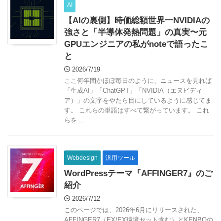
AI
【AIの裏側】時価総額世界一NVIDIAの
強さと「半導体発熱問題」の真実〜元
GPUエンジニアの私がnoteで語ったこ
と
2026/7/19
ここ何年間かほぼ毎日のように、ニュースを見れば
「生成AI」「ChatGPT」「NVIDIA（エヌビディ
ア）」の文字をやたら目にしているように感じてま
す。 これらの単語はすべて繋がっています。 これ
らを ...
Webdesign
汎用ツール
WordPressテーマ『AFFINGER7』のご
紹介
2026/7/12
このページでは、2026年6月にリリースされた、
AFFINGER7（EX/EX環境セット含む）とKENBOの