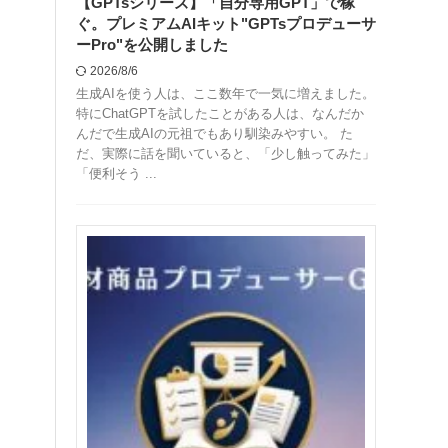
【GPTsシリーズ】「自分専用GPT」で稼
ぐ。プレミアムAIキット"GPTsプロデューサ
ーPro"を公開しました
2026/8/6
生成AIを使う人は、ここ数年で一気に増えました。
特にChatGPTを試したことがある人は、なんだか
んだで生成AIの元祖でもあり馴染みやすい。 た
だ、実際に話を聞いていると、「少し触ってみた」
「便利そう ...