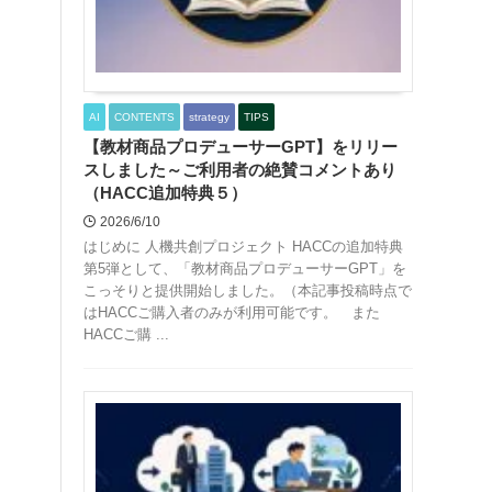
AI
CONTENTS
strategy
TIPS
【教材商品プロデューサーGPT】をリリー
スしました～ご利用者の絶賛コメントあり
（HACC追加特典５）
2026/6/10
はじめに 人機共創プロジェクト HACCの追加特典
第5弾として、「教材商品プロデューサーGPT」を
こっそりと提供開始しました。（本記事投稿時点で
はHACCご購入者のみが利用可能です。 また
HACCご購 ...