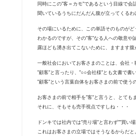
同時にこの”客＝カモ”であるという目線で会
聞いているうちにだんだん腹が立ってくるわ
その場にいるために、この単語そのものがど
わかるのですが、その”客”なる人への敬意や
露ほども湧き出てこないために、ますます腹
一般社会においてお客さまのことは、会社・
”顧客”と言ったり、”○○会社様”とも文書で
”顧客”という言葉自体をお客さまの前で使う
お客さまの前で相手を”客”と言うと、とてもま
それに、そもそも売手視点ですしね・・・
ドンキでは社内では”売り場”と言わず””買い
これはお客さまの立場ではそうなるからだと