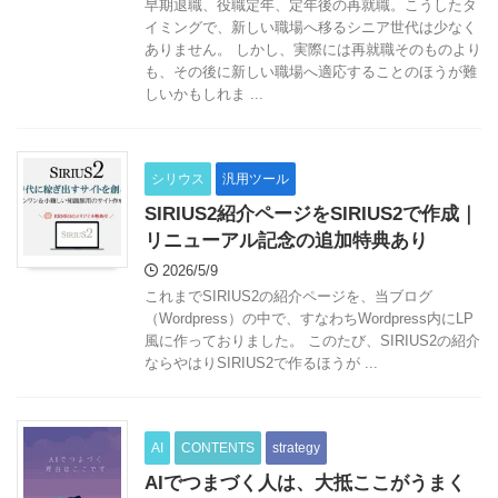
早期退職、役職定年、定年後の再就職。こうしたタ
イミングで、新しい職場へ移るシニア世代は少なく
ありません。 しかし、実際には再就職そのものより
も、その後に新しい職場へ適応することのほうが難
しいかもしれま ...
シリウス
汎用ツール
SIRIUS2紹介ページをSIRIUS2で作成｜
リニューアル記念の追加特典あり
2026/5/9
これまでSIRIUS2の紹介ページを、当ブログ
（Wordpress）の中で、すなわちWordpress内にLP
風に作っておりました。 このたび、SIRIUS2の紹介
ならやはりSIRIUS2で作るほうが ...
AI
CONTENTS
strategy
AIでつまづく人は、大抵ここがうまく