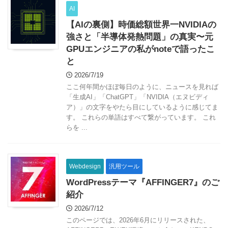
AI
【AIの裏側】時価総額世界一NVIDIAの
強さと「半導体発熱問題」の真実〜元
GPUエンジニアの私がnoteで語ったこ
と
2026/7/19
ここ何年間かほぼ毎日のように、ニュースを見れば
「生成AI」「ChatGPT」「NVIDIA（エヌビディ
ア）」の文字をやたら目にしているように感じてま
す。 これらの単語はすべて繋がっています。 これ
らを ...
Webdesign
汎用ツール
WordPressテーマ『AFFINGER7』のご
紹介
2026/7/12
このページでは、2026年6月にリリースされた、