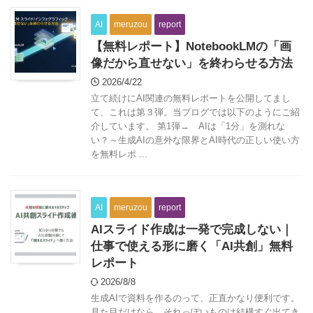
AI
meruzou
report
【無料レポート】NotebookLMの「画
像だから直せない」を終わらせる方法
2026/4/22
立て続けにAI関連の無料レポートを公開してまし
て、これは第３弾。当ブログでは以下のようにご紹
介しています。 第1弾→ AIは「1分」を測れな
い？～生成AIの意外な限界とAI時代の正しい使い方
を無料レポ ...
AI
meruzou
report
AIスライド作成は一発で完成しない｜
仕事で使える形に磨く「AI共創」無料
レポート
2026/8/8
生成AIで資料を作るのって、正直かなり便利です。
見た目だけなら、それっぽいものは結構すぐ出てき