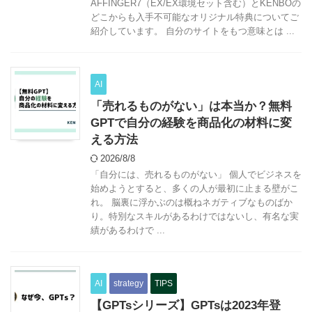
AFFINGER7（EX/EX環境セット含む）とKENBOの
どこからも入手不可能なオリジナル特典についてご
紹介しています。 自分のサイトをもつ意味とは ...
AI
「売れるものがない」は本当か？無料
GPTで自分の経験を商品化の材料に変
える方法
2026/8/8
「自分には、売れるものがない」 個人でビジネスを
始めようとすると、多くの人が最初に止まる壁がこ
れ。 脳裏に浮かぶのは概ねネガティブなものばか
り。特別なスキルがあるわけではないし、有名な実
績があるわけで ...
AI
strategy
TIPS
【GPTsシリーズ】GPTsは2023年登