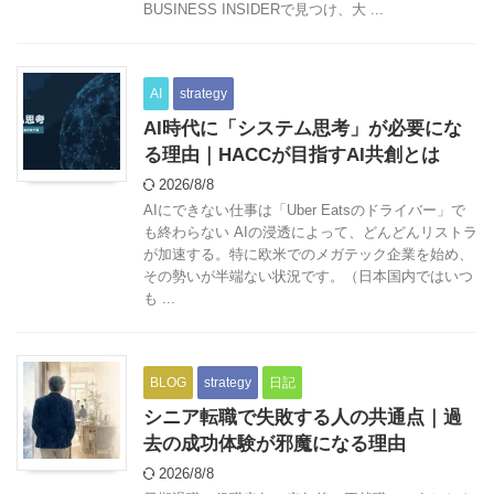
BUSINESS INSIDERで見つけ、大 ...
AI
strategy
AI時代に「システム思考」が必要にな
る理由｜HACCが目指すAI共創とは
2026/8/8
AIにできない仕事は「Uber Eatsのドライバー」で
も終わらない AIの浸透によって、どんどんリストラ
が加速する。特に欧米でのメガテック企業を始め、
その勢いが半端ない状況です。（日本国内ではいつ
も ...
BLOG
strategy
日記
シニア転職で失敗する人の共通点｜過
去の成功体験が邪魔になる理由
2026/8/8