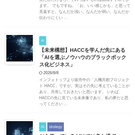
ます。 でもですね。「お、いい感じかも」と思って
見返すと、なんだか浅い。なんだか弱い。なんだか
伝わりにくい ...
AI
【未来構想】HACCを学んだ先にある
「AIを選ぶノウハウのブラックボック
ス化ビジネス」
2026/8/8
インフォトップより販売中の「人機共創プロジェク
ト HACC」ですが、実はその先に考えていることが
あり、共有しておきたいと思います。 いわば、
HACCの先に見ている未来像であり、私の夢だと思
ってください ...
AI
strategy