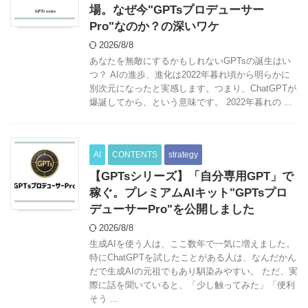
場。なぜ今"GPTsプロデューサー
Pro"なのか？の深いワケ
2026/8/8
あなたを無敵にするかもしれないGPTsの誕生はい
つ？ AIの進歩、進化は2022年暮れ頃から明らかに
別次元になったと実感します。つまり、ChatGPTが
爆誕してから、という意味です。 2022年暮れの ...
AI
CONTENTS
strategy
【GPTsシリーズ】「自分専用GPT」で
稼ぐ。プレミアムAIキット"GPTsプロ
デューサーPro"を公開しました
2026/8/8
生成AIを使う人は、ここ数年で一気に増えました。
特にChatGPTを試したことがある人は、なんだかん
だで生成AIの元祖でもあり馴染みやすい。 ただ、実
際に話を聞いていると、「少し触ってみた」「便利
そう ...