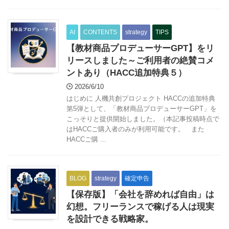
AI
CONTENTS
strategy
TIPS
【教材商品プロデューサーGPT】をリ
リースしました～ご利用者の絶賛コメ
ントあり（HACC追加特典５）
2026/6/10
はじめに 人機共創プロジェクト HACCの追加特典
第5弾として、「教材商品プロデューサーGPT」を
こっそりと提供開始しました。（本記事投稿時点で
はHACCご購入者のみが利用可能です。 また
HACCご購 ...
BLOG
strategy
確定申告
【保存版】「会社を辞めれば自由」は
幻想。フリーランスで稼げる人は現実
を設計できる戦略家。