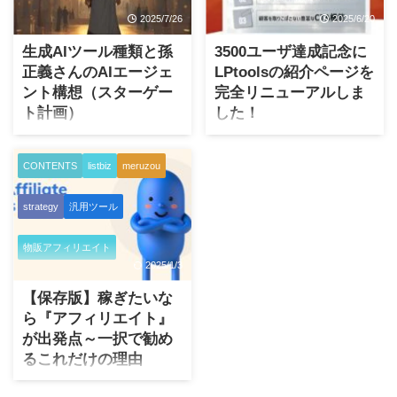
とは なぜ自分のブログやホー
物としてもわかりやすし、ど
ムページを持つのか？ という
2025/7/26
2025/6/20
んなビジュアルができるのか
ことについて、いろいろなご
も一発で伝わると考えて、実
生成AIツール種類と孫
3500ユーザ達成記念に
意見があると思いますが結
行に移しました。 それが以下
正義さんのAIエージェ
LPtoolsの紹介ページを
局、個人事業主ならばブラン
のページになります。 これを
ント構想（スターゲー
完全リニューアルしま
ディング戦略の要だと理解し
記念して新規特典を大幅に追
ト計画）
した！
ています。 別になくたってい
加しております。 Wordpress
いんじゃないか？という考え
で運営している私がこの稀有
この記事では２つの話をして
日々愛用しているLP作成ツー
方ももちろんありです。 人気
なツールも同時に愛用してい
います。生成AIとAIエージェ
ル「LPtools」が導入数として
CONTENTS
listbiz
meruzou
のあるYouTuberでも、自分の
る、そのわけもとっくりとご
ントの話です。 ただ、すでに
3500ユーザを超えたという話
サイトを用意していても公開
覧いただけると幸いです。
生成AIもいろいろ溢れてて、
を開発・販売会社であるCatch
していない、ある ...
strategy
汎用ツール
何がなんやらよくわからん、
The Web社から5月に聞きまし
AIエージェントも聞いたこと
た。 これを記念に私も意気込
があってもさらによくわから
んでLPtoolsの紹介ページを完
物販アフィリエイト
2025/1/3
ん！ そういった方々のために
全リニューアルしました。 証
2025年7月現在でのトピックを
拠としてその紹介ページ自体
【保存版】稼ぎたいな
例に解説しています。ご存じ
もLPtoolsを使っております。
ら『アフィリエイト』
の通り、日進月歩というより
リニューアルしたページは比
が出発点～一択で勧め
秒針分歩で進化中のAIですの
較的最近の機能を活用してい
るこれだけの理由
でご覧になるタイミングでは
ます。 さらに！ 2025/6/30ま
「ああ、そういうものがあっ
では特殊な特典を追加しまし
好きなことだけして稼げる