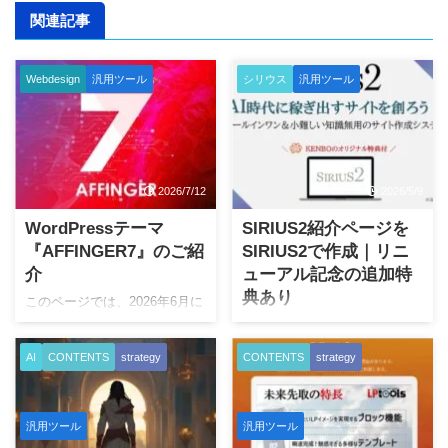
関連記事
Webdesign
汎用ツール
シリウス
汎用ツール
2026/7/12
2026/5/9
WordPressテーマ
SIRIUS2紹介ページを
『AFFINGER7』のご紹
SIRIUS2で作成｜リニ
介
ューアル記念の追加特
典あり
このページでは、2026年6月に
リリースされた、
これまでSIRIUS2の紹介ページ
AFFINGER7（EX/EX環境セッ
を、当ブログ（Wordpress）の
AI
CONTENTS
strategy
CONTENTS
strategy
ト含む）とKENBOのどこから
中で、すなわちWordpress内に
も入手不可能なオリジナル特
LP風に作っておりました。 こ
典についてご紹介していま
のたび、SIRIUS2の紹介ならや
す。 自分のサイトをもつ意味
汎用ツール
汎用ツール
はりSIRIUS2で作るほうが、現