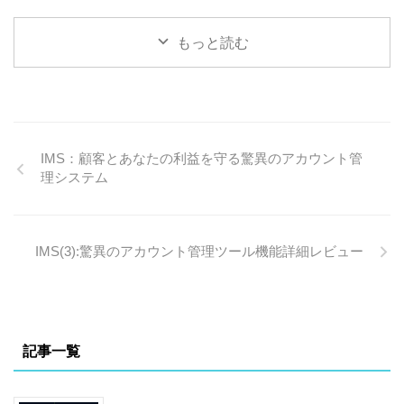
たなぁ」くらいの遠い過去に
た。 ところでいつも思うので
人、というのは大変羨ましい
なっているやもしれません
すが、仕事することは「表
ものです。しかし私たち凡人
が・・・ 生成AIにまつわる関
現」することだなぁ～と。 社
もっと読む
は、好きなことだけして楽し
連ツールを整理してみた 以下
会で ...
て稼げるほど甘くない日常に
は主に「無料」でも ...
住んでいます。 企業にお勤め
の方で副業OKもどんどん広が
っていますが、副業選択肢で
やはり一番のお勧めは『アフ
ィリエイト』 なぜお勧め？
IMS：顧客とあなたの利益を守る驚異のアカウント管
（凡人にはこれしかないと言
理システム
ってよいほど一択でお勧め）
ならばなにが必要？（道具と
マインド）の２つについてう
IMS(3):驚異のアカウント管理ツール機能詳細レビュー
んと掘り下げてみます。 『マ
ーケティングがわかる』に行
き着くことの大きな意味 コン
テンツ商品販売とコンテンツ
アフィリエイトには紙一重の
差しかあり ...
記事一覧