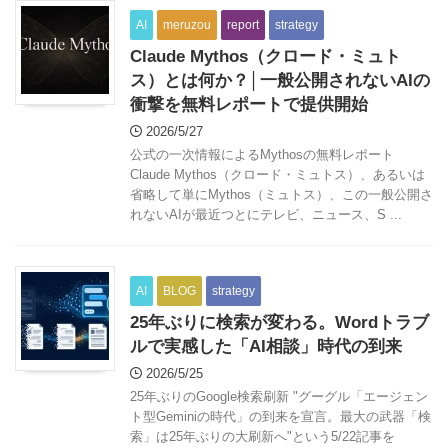
AI
meruzou
report
strategy
Claude Mythos（クロード・ミュト
ス）とは何か？│一般公開されないAIの
衝撃を無料レポートで提供開始
2026/5/27
公式の一次情報によるMythosの無料レポート
Claude Mythos（クロード・ミュトス）、あるいは
省略して単にMythos（ミュトス）、この一般公開さ
れないAIが最近つとにテレビ、ニュース、S ...
AI
BLOG
strategy
25年ぶりに検索が変わる。Wordトラブ
ルで実感した「AI相談」時代の到来
2026/5/25
25年ぶりのGoogle検索刷新 "グーグル「エージェン
ト型Geminiの時代」の到来を宣言。最大の武器「検
索」は25年ぶりの大刷新へ"という5/22記事を