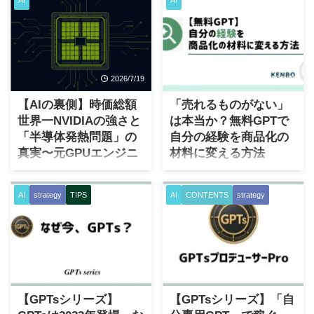
2026/7/19
2026/6/28
【AIの裏側】時価総額
「売れるものがない」
世界一NVIDIAの強さと
は本当か？無料GPTで
「半導体発熱問題」の
自分の経験を商品化の
真実〜元GPUエンジニ
材料に変える方法
アの私がnoteで語った
「自分には、売れるものがな
こと
い」 個人でビジネスを始めよ
AI
strategy
TIPS
AI
CONTENTS
strategy
うとすると、多くの人が最初
ここ何年間かほぼ毎日のよう
に止まる壁がこれ。 脳裏に浮
に、ニュースを見れば「生成
かぶのは概ねネガティブなも
AI」「ChatGPT」
のばかり。特別なスキルがあ
「NVIDIA（エヌビディア）」
るわけではないし、有名な実
の文字をやたら目にしている
2026/6/25
2026/6/24
績があるわけでもないし、
ように感じてます。 これらの
SNSで影響力があるわけでも
単語はすべて繋がっていま
【GPTsシリーズ】
【GPTsシリーズ】「自
ないし。 この状況で、自分の
す。 これらを繋ぐ最重要なコ