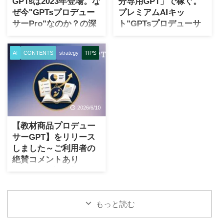
GPTsは2023年登場。な
分専用GPT」で稼ぐ。
商品を作ってみましょうと言
ンポーネントとして、GPU =
ぜ今"GPTsプロデュー
プレミアムAIキッ
われても、なかなかピンとこ
Graphics Processing Unit（グ
サーPro"なのか？の深
ト"GPTsプロデューサ
ない。 でも、本当に売れるも
ラフィックス プロセッシング
いワケ
ーPro"を公開しました
のがないのでしょうか？私が
ユニット）があるのをご存じ
見てきた限りでは、商品化で
でしょうか。 AIを動かす心臓
あなたを無敵にするかもしれ
生成AIを使う人は、ここ数年
AI
CONTENTS
strategy
TIPS
きる材料が何もない人は、滅
部品であって、これなしでは
ないGPTsの誕生はいつ？ AIの
で一気に増えました。特に
多にいない。というか普通に
どうにもならん。そういった
進歩、進化は2022年暮れ頃か
ChatGPTを試したことがある
何年も社会生活を送ってきた
半導体チップです。 ところで
ら明らかに別次元になったと
人は、なんだかんだで生成AI
人であれば必ずある、と疑っ
Amazon（AWS）がAI専用の
実感します。つまり、
の元祖でもあり馴染みやす
ていませ ...
超巨大データ ...
ChatGPTが爆誕してから、と
い。 ただ、実際に話を聞いて
2026/6/10
いう意味です。 2022年暮れの
いると、「少し触ってみた」
前まではAIといってもほとん
「便利そうなのはわかった」
【教材商品プロデュー
ど一般の方にはピンとこない
「でも、仕事や副業にどう使
サーGPT】をリリース
し、また何度かAIブームだと
えばよいかわからない」とい
しました～ご利用者の
叫ばれていても、いつの間に
うところで止まっている人が
絶賛コメントあり
かブームは消えて、という繰
多い印象があります。 普通の
（HACC追加特典５）
り返しが続いておりました。
ChatGPTは、たしかに便利で
こういった中で、ChatGPTの
す。文章も作れますし、相談
はじめに 人機共創プロジェク
登場以来、特にアメリカを中
にも乗ってくれます。Gemini
ト HACCの追加特典第5弾とし
心に猛烈な生成AI競争が続い
でもClaudeでもその点はお互
もっと読む
て、「教材商品プロデューサ
ているのはどなたもご存じか
い競争していて、どれがベス
ーGPT」をこっそりと提供開