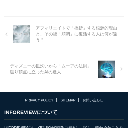
と思います。 私見ながら、
トかは日替わりで違うといっ
始しました。（本記事投稿時
Googl ...
てよいくらいで ...
点ではHACCご購入者のみが利
用可能です。 またHACCご購
入者へはメンバーサイトへの
アフィリエイトで「挫折」する根源的理由
案内を個別に告知済です。）
と、その後「順調」に復活する人は何が違
こいつは人によって超便利
う？
で、且つ超強力な助っ人にな
ると自負しております。思う
に、ChatGPTの現時点での集
大成であり、最強のAIモデル
を使った機能です。 HACC販
ディズニーの皿洗いから「ムーアの法則」
売ページで説明するには長す
破り頂点に立ったAIの達人
ぎるため、ここで詳細を解説
いたします。 「教材を作りた
いけれど、 ...
PRIVACY POLICY
SITEMAP
お問い合わせ
INFOREVIEWについて
INFOREVIEWは、KENBOが実際に経験し、試し、確かめたことを