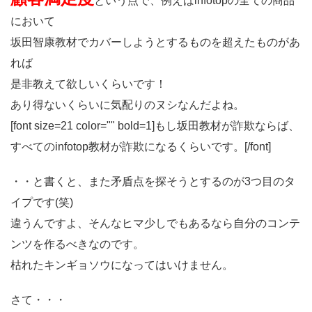
という点で、例えばinfotopの全ての商品
において
坂田智康教材でカバーしようとするものを超えたものがあ
れば
是非教えて欲しいくらいです！
あり得ないくらいに気配りのヌシなんだよね。
[font size=21 color="" bold=1]もし坂田教材が詐欺ならば、
すべてのinfotop教材が詐欺になるくらいです。[/font]
・・と書くと、また矛盾点を探そうとするのが3つ目のタ
イプです(笑)
違うんですよ、そんなヒマ少しでもあるなら自分のコンテ
ンツを作るべきなのです。
枯れたキンギョソウになってはいけません。
さて・・・