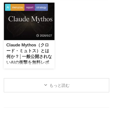
こういった中で、ChatGPTの
す。文章も作れますし、相談
はじめに 人機共創プロジェク
その昔、普通に会社員だった
AI
meruzou
report
strategy
登場以来、特にアメリカを中
にも乗ってくれます。Gemini
ト HACCの追加特典第5弾とし
時代のころよく思いまし
心に猛烈な生成AI競争が続い
でもClaudeでもその点はお互
て、「教材商品プロデューサ
た。 毎朝決まった時間に出
ているのはどなたもご存じか
い競争していて、どれがベス
ーGPT」をこっそりと提供開
社する。上司や会社の方針に
と思います。 私見ながら、
トかは日替わりで違うといっ
始しました。（本記事投稿時
合わせる。やりたい仕事だけ
Googl ...
てよいくらいで ...
点ではHACCご購入者のみが利
を選べるわけではない。給料
2026/5/27
用可能です。 またHACCご購
は大きく増えない（役職離任
入者へはメンバーサイトへの
からは逆に大きく減る）の
Claude Mythos（クロ
案内を個別に告知済です。）
に、責任だけは増えていく
ード・ミュトス）とは
こいつは人によって超便利
（役職離任以降はかつての部
何か？│一般公開されな
で、且つ超強力な助っ人にな
下に指示される存在）。 そん
いAIの衝撃を無料レポ
ると自負しております。思う
な日々が続くと、フリーラン
ートで提供開始
に、ChatGPTの現時点での集
スという働き方がとても魅力
大成であり、最強のAIモデル
的に見えました。好きな場所
公式の一次情報によるMythos
を使った機能です。 HACC販
で働けて、嫌な人間関係から
の無料レポート Claude
売ページで説明するには長す
離れられるし自分の力で稼げ
もっと読む
Mythos（クロード・ミュト
ぎるため、ここで詳細を解説
る。うまくいけば会社員以上
ス）、あるいは省略して単に
いたします。 「教材を作りた
の圧倒的収入で、何より楽を
Mythos（ミュトス）、この一
いけれど、 ...
しながら1年の半分くらい南の
般公開されないAIが最近つと
島でゆっくり過ごせる ...
にテレビ、ニュース、SNSで
も話題になっています。 ミュ