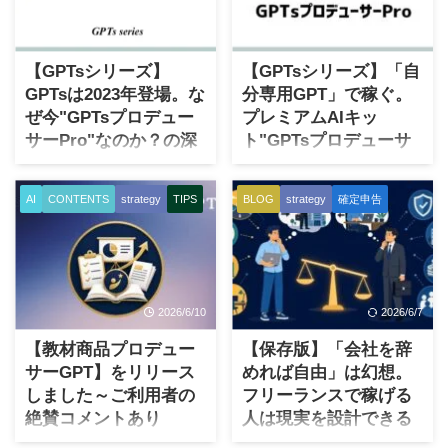
2026/6/25
2026/6/24
【GPTsシリーズ】
【GPTsシリーズ】「自
GPTsは2023年登場。な
分専用GPT」で稼ぐ。
ぜ今"GPTsプロデュー
プレミアムAIキッ
サーPro"なのか？の深
ト"GPTsプロデューサ
いワケ
ーPro"を公開しました
あなたを無敵にするかもしれ
生成AIを使う人は、ここ数年
AI
CONTENTS
strategy
TIPS
BLOG
strategy
確定申告
ないGPTsの誕生はいつ？ AIの
で一気に増えました。特に
進歩、進化は2022年暮れ頃か
ChatGPTを試したことがある
ら明らかに別次元になったと
人は、なんだかんだで生成AI
実感します。つまり、
の元祖でもあり馴染みやす
ChatGPTが爆誕してから、と
い。 ただ、実際に話を聞いて
2026/6/10
2026/6/7
いう意味です。 2022年暮れの
いると、「少し触ってみた」
前まではAIといってもほとん
「便利そうなのはわかった」
【教材商品プロデュー
【保存版】「会社を辞
ど一般の方にはピンとこない
「でも、仕事や副業にどう使
サーGPT】をリリース
めれば自由」は幻想。
し、また何度かAIブームだと
えばよいかわからない」とい
しました～ご利用者の
フリーランスで稼げる
叫ばれていても、いつの間に
うところで止まっている人が
絶賛コメントあり
人は現実を設計できる
かブームは消えて、という繰
多い印象があります。 普通の
（HACC追加特典５）
戦略家。
り返しが続いておりました。
ChatGPTは、たしかに便利で