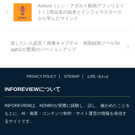
Ashura（シン・アダルト動画アフィリエイ
トスとは米Anthropicが2026年4
ト）│商品名の由来とインフォマスターズ
月に発表した「Claude Mythos
から学んだマインド
Preview」が正式名称ですが、
今さらながらこの得体の知れ
ないAiについて無料レポートを
作成しました。 無料レポート
楽したい人必見！画像キャプチャ・画面録画ツールSn
のタイトルは、 Claude
agit11が驚異のバージョンアップ
Mythosという衝撃世界が大騒
ぎするAIを ...
PRIVACY POLICY
SITEMAP
お問い合わせ
INFOREVIEWについて
INFOREVIEWは、KENBOが実際に経験し、試し、確かめたことを
もとに、AI・複業・コンテンツ制作・サイト運営の情報を発信す
るサイトです。