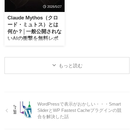
Googl ...
てよいくらいで ...
点ではHACCご購入者のみが利
を選べるわけではない。給料
2026/5/27
用可能です。 またHACCご購
は大きく増えない（役職離任
入者へはメンバーサイトへの
からは逆に大きく減る）の
Claude Mythos（クロ
案内を個別に告知済です。）
に、責任だけは増えていく
ード・ミュトス）とは
こいつは人によって超便利
（役職離任以降はかつての部
何か？│一般公開されな
で、且つ超強力な助っ人にな
下に指示される存在）。 そん
いAIの衝撃を無料レポ
ると自負しております。思う
な日々が続くと、フリーラン
ートで提供開始
に、ChatGPTの現時点での集
スという働き方がとても魅力
大成であり、最強のAIモデル
的に見えました。好きな場所
公式の一次情報によるMythos
を使った機能です。 HACC販
で働けて、嫌な人間関係から
の無料レポート Claude
売ページで説明するには長す
離れられるし自分の力で稼げ
もっと読む
Mythos（クロード・ミュト
ぎるため、ここで詳細を解説
る。うまくいけば会社員以上
ス）、あるいは省略して単に
いたします。 「教材を作りた
の圧倒的収入で、何より楽を
Mythos（ミュトス）、この一
いけれど、 ...
しながら1年の半分くらい南の
般公開されないAIが最近つと
島でゆっくり過ごせる ...
にテレビ、ニュース、SNSで
も話題になっています。 ミュ
WordPressで表示がおかしい・・・Smart
トスとは米Anthropicが2026年4
SliderとWP Fastest Cacheプラグインの競
月に発表した「Claude Mythos
合を解決した話
Preview」が正式名称ですが、
今さらながらこの得体の知れ
ないAiについて無料レポートを