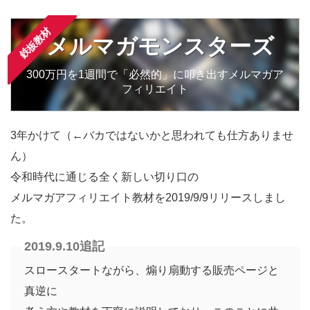
鉄板教材
メルマガモンスターズ
300万円を1週間で「必然的」に叩き出すメルマガア
フィリエイト
3年かけて（←バカではないかと思われても仕方ありませ
ん）
令和時代に通じる全く新しい切り口の
メルマガアフィリエイト教材を2019/9/9リリースしまし
た。
2019.9.10追記
スロースタートながら、煽り扇動する販売ページと
真逆に