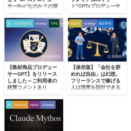
サーPro"なのか？の深
ト"GPTsプロデューサ
いワケ
ーPro"を公開しました
あなたを無敵にするかもしれ
生成AIを使う人は、ここ数年
AI
CONTENTS
strategy
TIPS
BLOG
strategy
確定申告
ないGPTsの誕生はいつ？ AIの
で一気に増えました。特に
進歩、進化は2022年暮れ頃か
ChatGPTを試したことがある
ら明らかに別次元になったと
人は、なんだかんだで生成AI
実感します。つまり、
の元祖でもあり馴染みやす
ChatGPTが爆誕してから、と
い。 ただ、実際に話を聞いて
2026/6/10
2026/6/7
いう意味です。 2022年暮れの
いると、「少し触ってみた」
前まではAIといってもほとん
「便利そうなのはわかった」
【教材商品プロデュー
【保存版】「会社を辞
ど一般の方にはピンとこない
「でも、仕事や副業にどう使
サーGPT】をリリース
めれば自由」は幻想。
し、また何度かAIブームだと
えばよいかわからない」とい
しました～ご利用者の
フリーランスで稼げる
叫ばれていても、いつの間に
うところで止まっている人が
絶賛コメントあり
人は現実を設計できる
かブームは消えて、という繰
多い印象があります。 普通の
（HACC追加特典５）
戦略家。
り返しが続いておりました。
ChatGPTは、たしかに便利で
こういった中で、ChatGPTの
す。文章も作れますし、相談
はじめに 人機共創プロジェク
その昔、普通に会社員だった
AI
meruzou
report
strategy
登場以来、特にアメリカを中
にも乗ってくれます。Gemini
ト HACCの追加特典第5弾とし
時代のころよく思いまし
心に猛烈な生成AI競争が続い
でもClaudeでもその点はお互
て、「教材商品プロデューサ
た。 毎朝決まった時間に出
ているのはどなたもご存じか
い競争していて、どれがベス
ーGPT」をこっそりと提供開
社する。上司や会社の方針に
と思います。 私見ながら、
トかは日替わりで違うといっ
始しました。（本記事投稿時
合わせる。やりたい仕事だけ