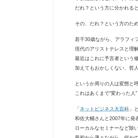
だれ？という方に分かれる
その、だれ？という方のた
若干30歳ながら、アラフィ
現代のアリストテレス
と理
最近はこれに
予言者
という
加えてもおかしくない、哲
というか周りの人は
変態
と
これはあくまで”変わった人
「
ネットビジネス大百科
」
和佐大輔さんと2007年に
ローカルなセミナーなど除
最初から薄々ながら、何か