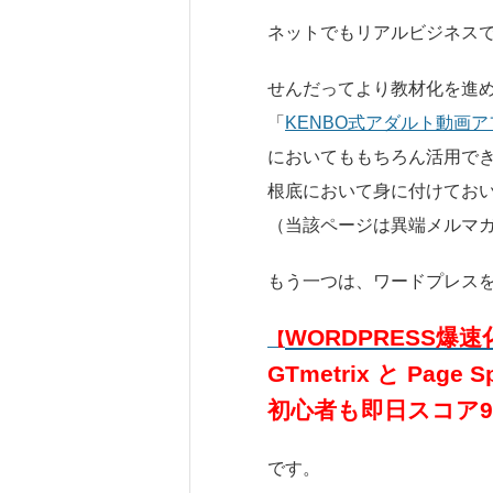
ネットでもリアルビジネス
せんだってより教材化を進
「
KENBO式アダルト動画
においてももちろん活用で
根底において身に付けてお
（当該ページは異端メルマ
もう一つは、ワードプレス
WORDPRESS爆
【
GTmetrix と Page Sp
初心者も即日スコア
です。