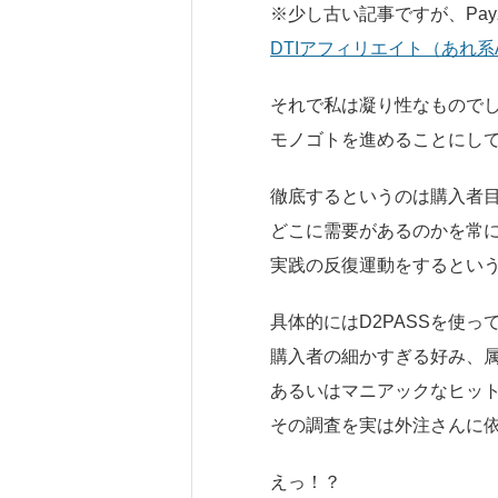
※少し古い記事ですが、Pay
DTIアフィリエイト（あれ
それで私は凝り性なもので
モノゴトを進めることにし
徹底するというのは購入者
どこに需要があるのかを常
実践の反復運動をするとい
具体的にはD2PASSを使
購入者の細かすぎる好み、
あるいはマニアックなヒッ
その調査を実は外注さんに
えっ！？