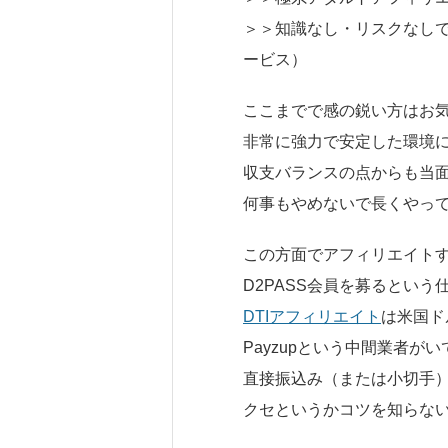
＞＞知識なし・リスクなし
ービス）
ここまでで感の鋭い方はお
非常に強力で安定した環境
収支バランスの点からも当
何事もやめないで長くやっ
この方面でアフィリエイトす
D2PASS会員を募るという
DTIアフィリエイト
は米国ド
Payzupという中間業者が
直接振込み（または小切手
クセというかコツを知らな