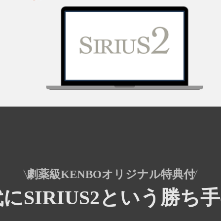
劇薬級KENBOオリジナル特典付
代にSIRIUS2という勝ち